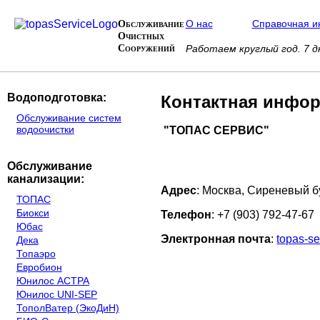
Обслуживание
О нас
Справочная 
Очистных
Сооружений
Работаем круглый год. 7 
Водоподготовка:
Контактная инфо
Обслуживание систем
водоочистки
"ТОПАС СЕРВИС"
Обслуживание
канализации:
Адрес
: Москва, Сиреневый б
ТОПАС
Биокси
Телефон
: +7 (903) 792-47-67
Юбас
Электронная почта
:
topas-s
Дека
Топаэро
Евробион
Юнилос АСТРА
Юнилос UNI-SEP
ТополВатер (ЭкоДиН)