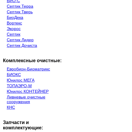
БИО-С
Септик Терра
Септик Тверь
БиоДека
Вортекс
Экорос
Септик
Септик Лидер
Септик Дочиста
Комплексные очистные:
Евробион-Биоматрикс
БИОКС
Юнилос МЕГА
ТОПАЭРО-М
Юнилос КОНТЕЙНЕР
Ливневые очистные
сооружения
КНС
Запчасти и
комплектующие: