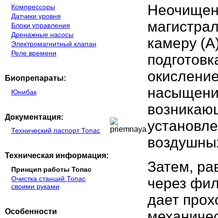
Неочищен
Компрессоры
Датчики уровня
магистрал
Блоки управления
Дренажные насосы
камеру (A
Электромагнитный клапан
Реле времени
подготовк
окисление
Биопрепараты:
насыщения
Юнибак
возникающ
Документация:
установле
Технический паспорт Топас
воздушны
Техническая информация:
Затем, р
Принцип работы Топас
Очистка станций Топас
через фил
своими руками
дает про
Особенности
механиче