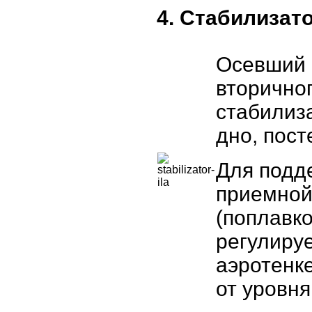
4. Стабилизат
Осевший 
вторичног
стабилиза
дно, пос
Для подд
приемной
(поплавк
регулиру
аэротенк
от уровня