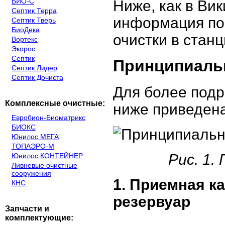
БИО-С
Ниже, как в Ви
Септик Терра
информация по 
Септик Тверь
БиоДека
очистки в стан
Вортекс
Экорос
Септик
Принципиальн
Септик Лидер
Септик Дочиста
Для более подр
Комплексные очистные:
ниже приведена
Евробион-Биоматрикс
БИОКС
Юнилос МЕГА
ТОПАЭРО-М
Рис. 1.
Юнилос КОНТЕЙНЕР
Ливневые очистные
сооружения
1. Приемная к
КНС
резервуар
Запчасти и
комплектующие: