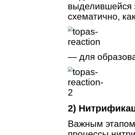
выделившейся 
схематично, ка
— для образова
2) Нитрифика
Важным этапом 
процессы нитр