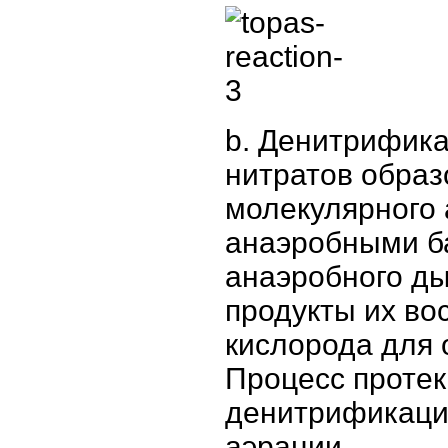
b. Денитрифика
нитратов образ
молекулярного
анаэробными б
анаэробного ды
продукты их во
кислорода для 
Процесс протек
денитрификация
аэрации.