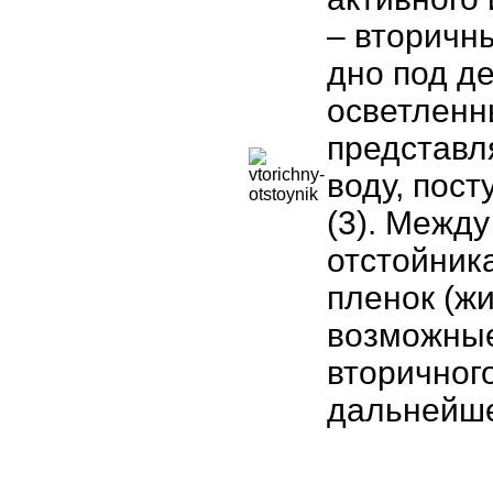
– вторичны
дно под д
осветленн
представл
воду, пост
(3). Межд
отстойник
пленок (ж
возможные
вторичног
дальнейше