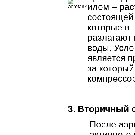
илом – рас
состоящей 
которые в 
разлагают
воды. Усло
является п
за который
компрессор
3. Вторичный 
После аэр
активного