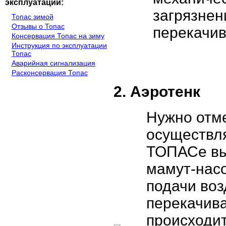
эксплуатации:
загрязнен
Топас зимой
Отзывы о Топас
перекачив
Консервация Топас на зиму
Инструкция по эксплуатации
Топас
Аварийная сигнализация
Расконсервация Топас
2. Аэротенк
Нужно отме
осуществл
ТОПАСе вы
мамут-насо
подачи воз
перекачив
происходит