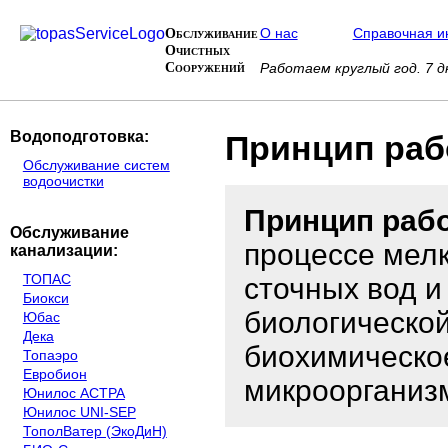
Обслуживание
О нас
Справочная 
Очистных
Сооружений
Работаем круглый год. 7 
Водоподготовка:
Принцип раб
Обслуживание систем
водоочистки
Принцип раб
Обслуживание
процессе мел
канализации:
ТОПАС
сточных вод и
Биокси
биологической
Юбас
Дека
биохимическо
Топаэро
Евробион
микроорганиз
Юнилос АСТРА
Юнилос UNI-SEP
ТополВатер (ЭкоДиН)